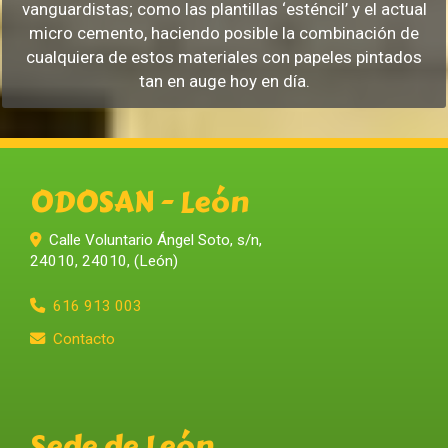
vanguardistas; como las plantillas ‘esténcil’ y el actual
micro cemento, haciendo posible la combinación de
cualquiera de estos materiales con papeles pintados
tan en auge hoy en día.
ODOSAN - León
Calle Voluntario Ángel Soto, s/n,
24010
,
24010
,
(León)
616 913 003
Contacto
Sede de León