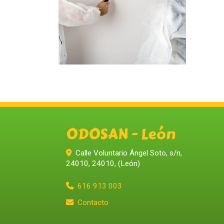
ODOSAN - León
Calle Voluntario Ángel Soto, s/n,
24010
,
24010
,
(León)
616 913 003
Contacto