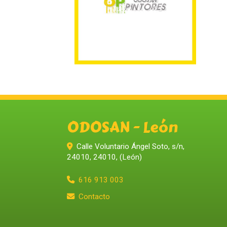
ODOSAN - León
Calle Voluntario Ángel Soto, s/n,
24010
,
24010
,
(León)
616 913 003
Contacto