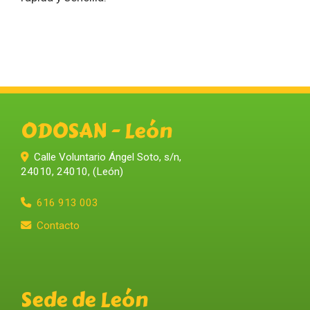
ODOSAN - León
Calle Voluntario Ángel Soto, s/n,
24010
,
24010
,
(León)
616 913 003
Contacto
Sede de León